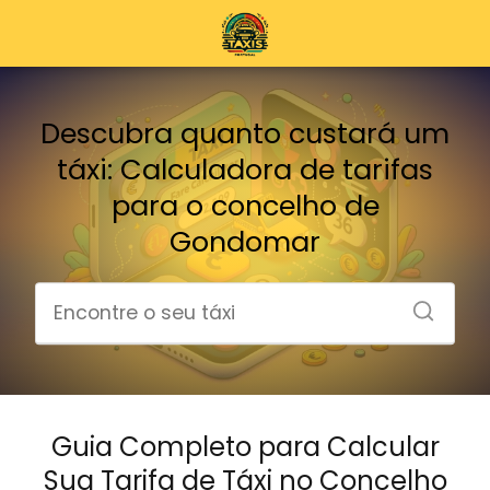
Descubra quanto custará um
táxi: Calculadora de tarifas
para o concelho de
Gondomar
Guia Completo para Calcular
Sua Tarifa de Táxi no Concelho