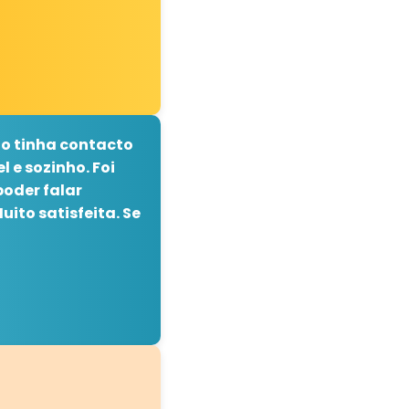
ão tinha contacto
 e sozinho. Foi
poder falar
ito satisfeita. Se