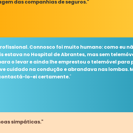
iagem das companhias de seguros."
profissional. Connosco foi muito humano: como eu n
is estava no Hospital de Abrantes, mas sem telemóvel
para o levar e ainda lhe emprestou o telemóvel para 
eve cuidado na condução e abrandava nas lombas. Mu
, contactá-lo-ei certamente.
"
soas simpáticas."