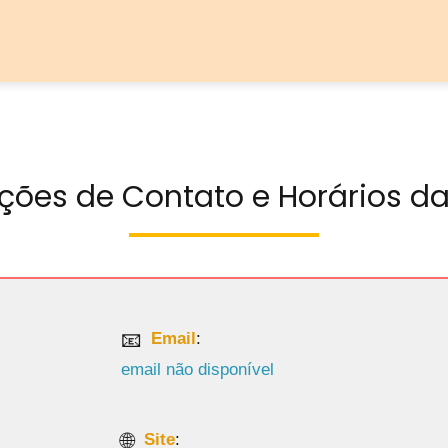
ções de Contato e Horários da
Email
:
email não disponível
Site
:
Este serviço atualmente não tem
site