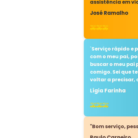
assistência em v
José Ramalho
🚕🚕🚕
"
Serviço rápido e 
com o meu pai, po
buscar o meu pai 
comigo. Sei que t
voltar a precisar
Lígia Farinha
🚕🚕🚕
"Bom serviço, pes
Paulo Carneiro