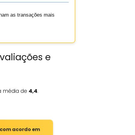
ornam as transações mais
Avaliações e
 média de
4,4
.
s com acordo em