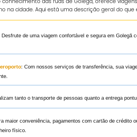
o conhecimento das ruas de Golegã, oferece viagens
no na cidade. Aqui está uma descrição geral do que
: Desfrute de uma viagem confortável e segura em Golegã c
Aeroporto
: Com nossos serviços de transferência, sua via
nte.
alizam tanto o transporte de pessoas quanto a entrega pont
ra maior conveniência, pagamentos com cartão de crédito o
eiro físico.