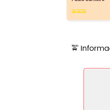
🚕🚕🚕
🚖 Informa