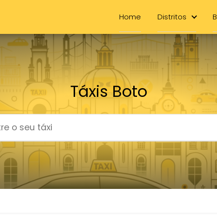
Home
Distritos
B
Táxis Boto