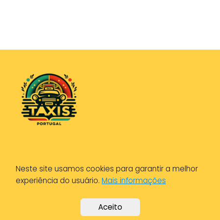
Política de Privacidade
Neste site usamos cookies para garantir a melhor
Política de Cookies
experiência do usuário.
Mais informações
Aviso Legal
Aceito