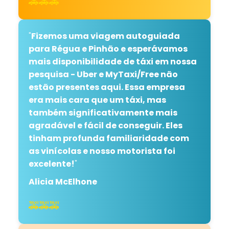
🚕🚕🚕
"
Fizemos uma viagem autoguiada
para Régua e Pinhão e esperávamos
mais disponibilidade de táxi em nossa
pesquisa - Uber e MyTaxi/Free não
estão presentes aqui. Essa empresa
era mais cara que um táxi, mas
também significativamente mais
agradável e fácil de conseguir. Eles
tinham profunda familiaridade com
as vinícolas e nosso motorista foi
excelente!
"
Alicia McElhone
🚕🚕🚕