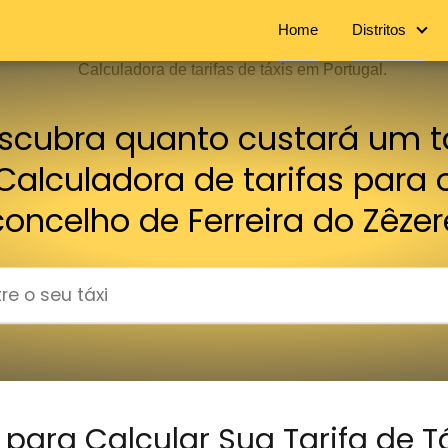
Home
Distritos
scubra quanto custará um tá
Calculadora de tarifas para 
concelho de Ferreira do Zêzer
para Calcular Sua Tarifa de T