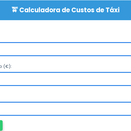
o (€):
gem