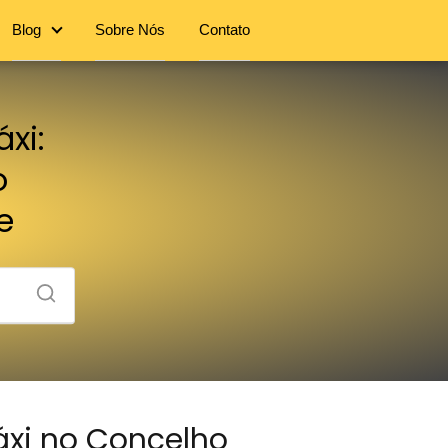
Blog
Sobre Nós
Contato
xi:
o
e
áxi no Concelho