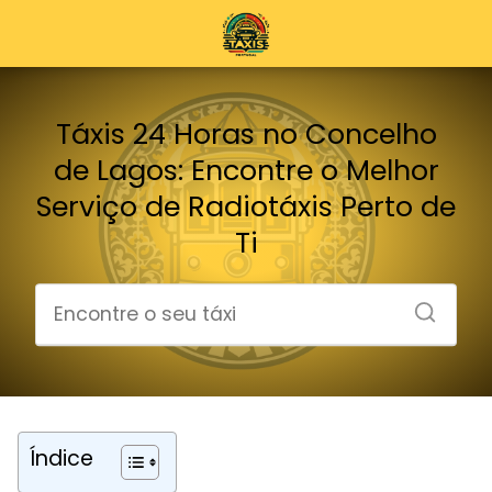
Táxis 24 Horas no Concelho
de Lagos: Encontre o Melhor
Serviço de Radiotáxis Perto de
Ti
Índice