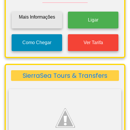
Mais Informações
Ligar
Como Chegar
Ver Tarifa
SierraSea Tours & Transfers