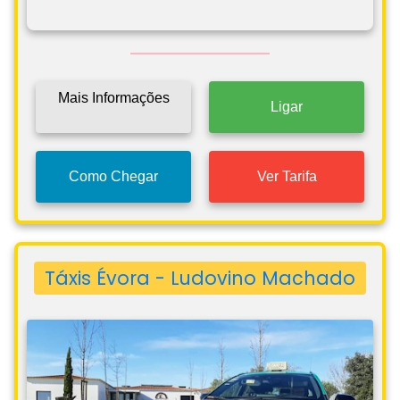
Mais Informações
Ligar
Como Chegar
Ver Tarifa
Táxis Évora - Ludovino Machado