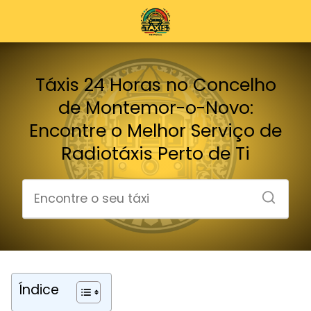
Táxis 24 Horas no Concelho
de Montemor-o-Novo:
Encontre o Melhor Serviço de
Radiotáxis Perto de Ti
Índice