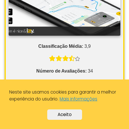
Classificação Média:
3,9
Número de Avaliações:
34
Depoimento:
Condutor muito acessível, serviço não
caro, limpeza impecável e condução segura
Neste site usamos cookies para garantir a melhor
Informações de Contato
experiência do usuário.
Mais informações
Aceito
Endereço:
R. de Cicioso 29, 7000-649 Évora,
Portugal