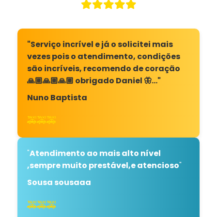
"Serviço incrível e já o solicitei mais
vezes pois o atendimento, condições
são incríveis, recomendo de coração
🙏🏼🙏🏼🙏🏼 obrigado Daniel 🦋…"
Nuno Baptista
🚕🚕🚕
"
Atendimento ao mais alto nível
,sempre muito prestável,e atencioso
"
Sousa sousaaa
🚕🚕🚕