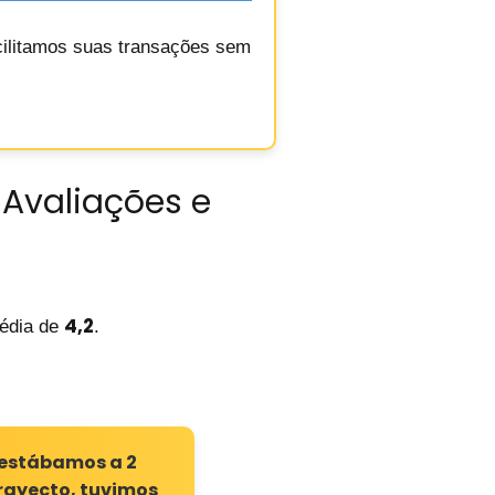
acilitamos suas transações sem
 Avaliações e
4,2
édia de
.
 estábamos a 2
trayecto, tuvimos