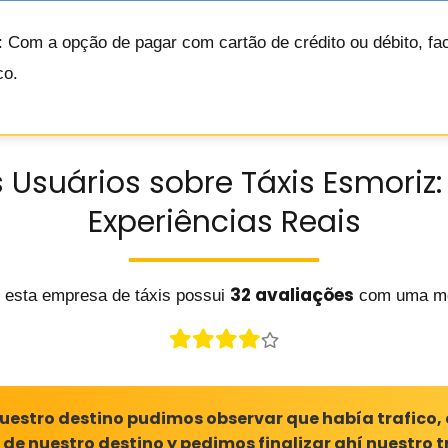
: Com a opção de pagar com cartão de crédito ou débito, f
co.
 Usuários sobre Táxis Esmoriz:
Experiências Reais
32 avaliações
 esta empresa de táxis possui
com uma m
nuestro destino pudimos observar que había trafico,
e nuestro destino y pedimos finalizar ahí nuestro 