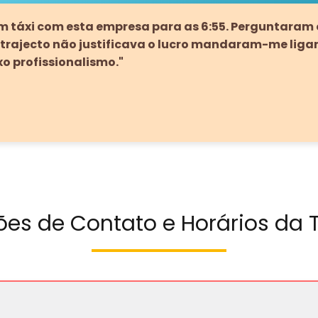
um táxi com esta empresa para as 6:55. Perguntaram q
trajecto não justificava o lucro mandaram-me ligar
xo profissionalismo."
ões de Contato e Horários da T
Email
:
robert@broofa.com