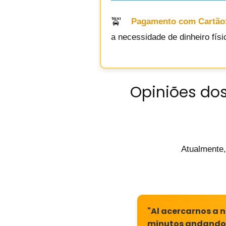
Pagamento com Cartão
a necessidade de dinheiro físi
Opiniões dos
Atualmente,
"Al acercarnos a 
minutos andando d