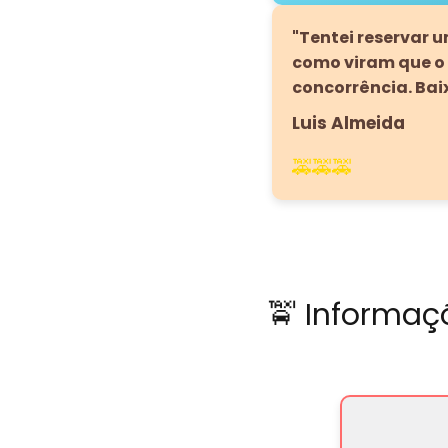
"Tentei reservar 
como viram que o 
concorrência. Bai
Luis Almeida
🚕🚕🚕
🚖 Informaç