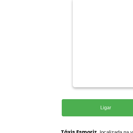
Ligar
Táxis Esmoriz
, localizada na 