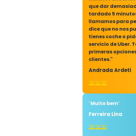
que dar demasiada
tardado 5 minutos
llamamos para ped
dice que no nos pue
tienes coche o pid
servicio de Uber.
primeras opciones
clientes."
Andrada Ardeti
🚕🚕🚕
Muito bem
"
"
Ferreira Lina
🚕🚕🚕