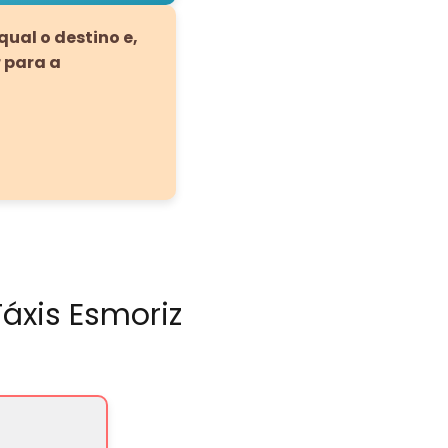
ual o destino e,
 para a
áxis Esmoriz