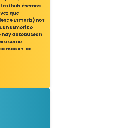
 taxi hubiésemos
 vez que
desde Esmoriz) nos
s. En Esmoriz o
o hay autobuses ni
mero como
co más en los