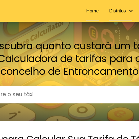
Home
Distritos
scubra quanto custará um tá
Calculadora de tarifas para 
concelho de Entroncamento