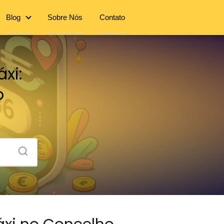
Blog
Sobre Nós
Contato
xi:
o