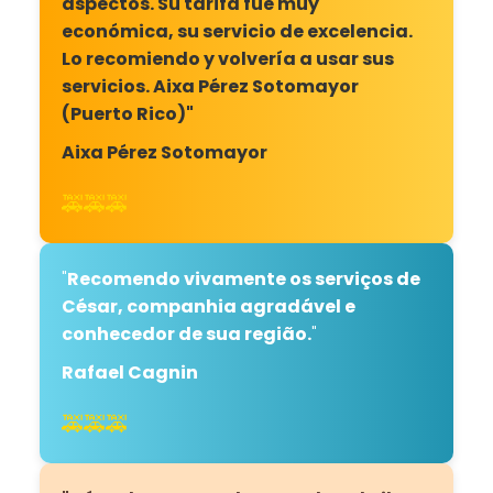
aspectos. Su tarifa fue muy
económica, su servicio de excelencia.
Lo recomiendo y volvería a usar sus
servicios. Aixa Pérez Sotomayor
(Puerto Rico)"
Aixa Pérez Sotomayor
🚕🚕🚕
"
Recomendo vivamente os serviços de
César, companhia agradável e
conhecedor de sua região.
"
Rafael Cagnin
🚕🚕🚕