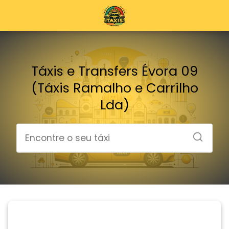
Táxis e Transfers Évora 09
(Táxis Ramalho e Carrilho
Lda)