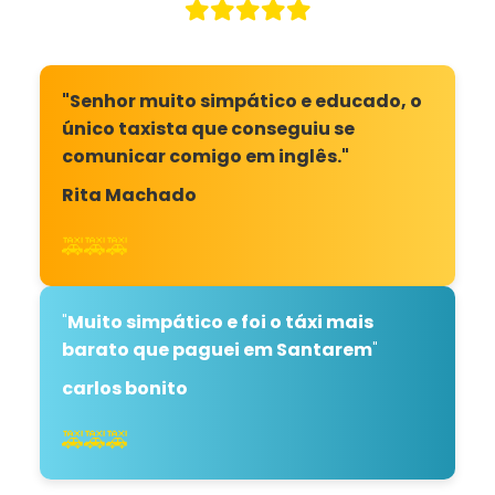
"Senhor muito simpático e educado, o
único taxista que conseguiu se
comunicar comigo em inglês."
Rita Machado
🚕🚕🚕
"
Muito simpático e foi o táxi mais
barato que paguei em Santarem
"
carlos bonito
🚕🚕🚕