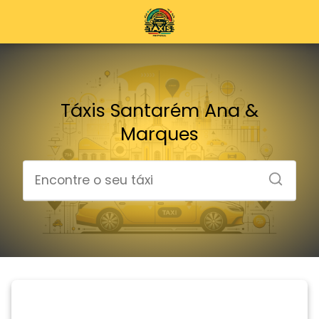
Táxis Santarém Ana &
Marques