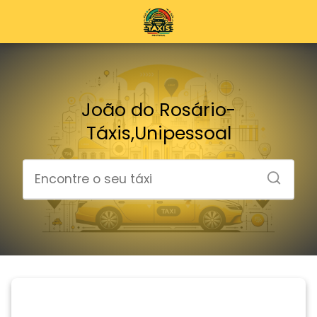
João do Rosário-
Táxis,Unipessoal