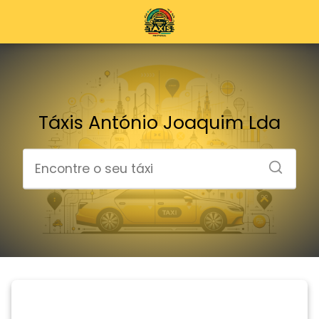
Táxis António Joaquim Lda