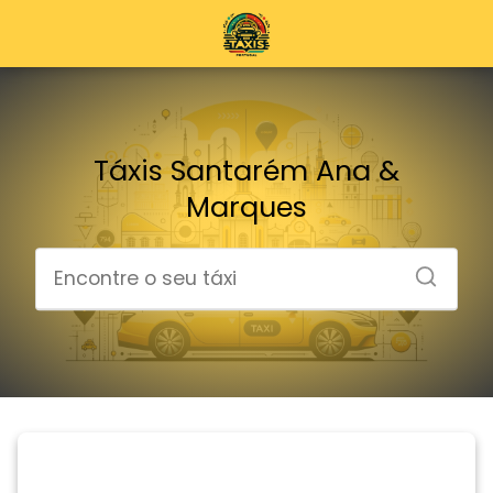
Táxis Santarém Ana &
Marques