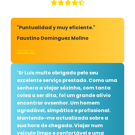
"Puntualidad y muy eficiente."
Faustino Dominguez Molino
🚕🚕🚕
"
Sr Luis muito obrigado pelo seu
excelente serviço prestado. Como uma
senhora a viajar sózinha, com tanta
coisa a ser dita, foi um grande alívio
encontrar ovsenhor. Um homem
agradável, simpático e profissional.
Mantendo-me actualizada sobre a
sua hora de chegada. Viajar num
veículo limpo e confortável e uma