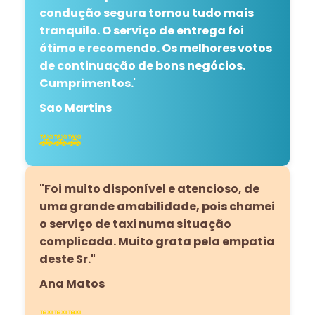
condução segura tornou tudo mais
tranquilo. O serviço de entrega foi
ótimo e recomendo. Os melhores votos
de continuação de bons negócios.
Cumprimentos.
"
Sao Martins
🚕🚕🚕
"Foi muito disponível e atencioso, de
uma grande amabilidade, pois chamei
o serviço de taxi numa situação
complicada. Muito grata pela empatia
deste Sr."
Ana Matos