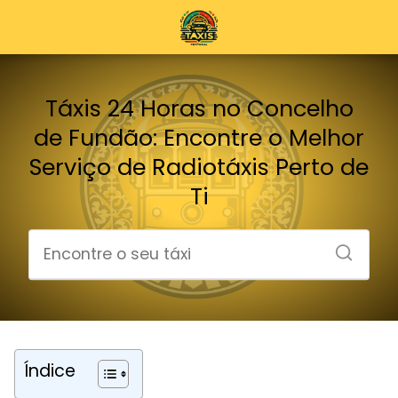
Táxis 24 Horas no Concelho
de Fundão: Encontre o Melhor
Serviço de Radiotáxis Perto de
Ti
Índice