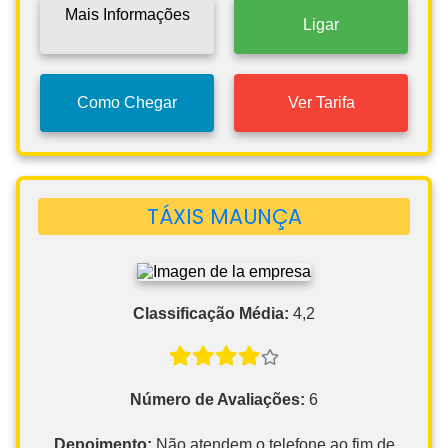
Mais Informações
Ligar
Como Chegar
Ver Tarifa
TÁXIS MAUNÇA
Classificação Média:
4,2
Número de Avaliações:
6
Depoimento:
Não atendem o telefone ao fim de