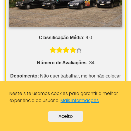
Classificação Média:
4,0
Número de Avaliações:
34
Depoimento:
Não quer trabalhar, melhor não colocar
o anúncio!
Informações de Contato
Neste site usamos cookies para garantir a melhor
experiência do usuário.
Mais informações
Endereço:
R. Dra. Maria de Fátima Delgado
Domingos Farinha lote 230 2Dto, 6000-410 Castelo
Aceito
Branco, Portugal