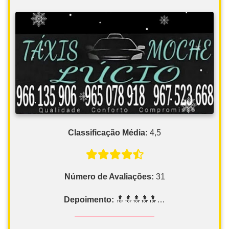
Classificação Média:
4,5
Número de Avaliações:
31
Depoimento:
🔝🔝🔝🔝🔝…