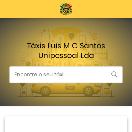
Táxis Luís M C Santos
Unipessoal Lda