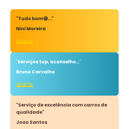
"Tudo bom😁…"
Nini Moreira
🚕🚕🚕
"
Serviços top, aconselho...
"
Bruno Carvalho
🚕🚕🚕
"Serviço de excelência com carros de
qualidade"
Joao Santos