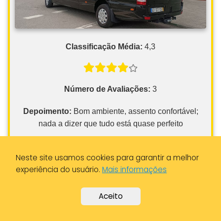
Classificação Média:
4,3
Número de Avaliações:
3
Depoimento:
Bom ambiente, assento confortável;
nada a dizer que tudo está quase perfeito
Informações de Contato
Neste site usamos cookies para garantir a melhor
Endereço:
Praça João Paulo II N° 1 1°drt, 5300-302
experiência do usuário.
Mais informações
Bragança, Portugal
Aceito
Cidade:
Bragança, Portugal
Distrito:
Bragança