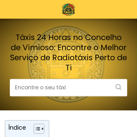
Táxis 24 Horas no Concelho
de Vimioso: Encontre o Melhor
Serviço de Radiotáxis Perto de
Ti
Índice