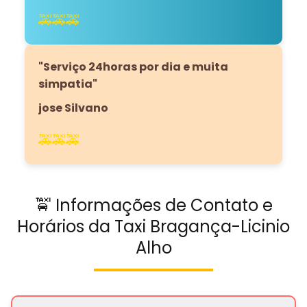
🚕🚕🚕
"Serviço 24horas por dia e muita
simpatia"
jose Silvano
🚕🚕🚕
🚖 Informações de Contato e
Horários da Taxi Bragança-Licinio
Alho