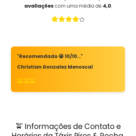
avaliações
com uma média de
4,0
.
"Recomendado 😁 10/10…"
Christian Gonzalez Menoscal
🚕🚕🚕
🚖 Informações de Contato e
Horários da Táxis Pires & Rocha,