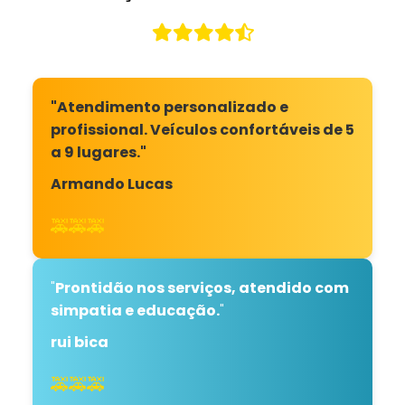
"Atendimento personalizado e
profissional. Veículos confortáveis de 5
a 9 lugares."
Armando Lucas
🚕🚕🚕
"
Prontidão nos serviços, atendido com
simpatia e educação.
"
rui bica
🚕🚕🚕