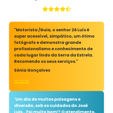
"Motorista /Guia, o senhor Zé Luís é
super acessível, simpático, um ótimo
fotógrafo e demonstra grande
profissionalismo e conhecimento de
cada lugar lindo da Serra da Estrela.
Recomendo os seus serviços."
Sónia Gonçalves
🚕🚕🚕
"
Um dia de muitas paisagens e
diversão, sob os cuidados do José
Luis... Foi muito bom!! O atendimento,