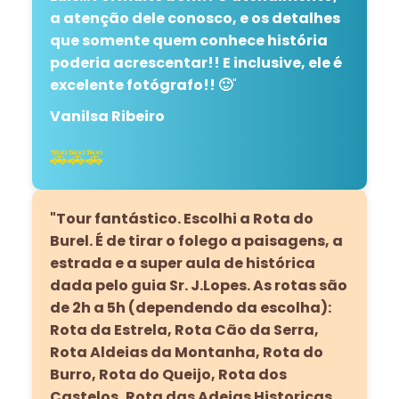
a atenção dele conosco, e os detalhes
que somente quem conhece história
poderia acrescentar!! E inclusive, ele é
excelente fotógrafo!! 🙂
"
Vanilsa Ribeiro
🚕🚕🚕
"Tour fantástico. Escolhi a Rota do
Burel. É de tirar o folego a paisagens, a
estrada e a super aula de histórica
dada pelo guia Sr. J.Lopes. As rotas são
de 2h a 5h (dependendo da escolha):
Rota da Estrela, Rota Cão da Serra,
Rota Aldeias da Montanha, Rota do
Burro, Rota do Queijo, Rota dos
Castelos, Rota das Adeias Historicas.