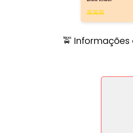
🚕🚕🚕
🚖 Informações 