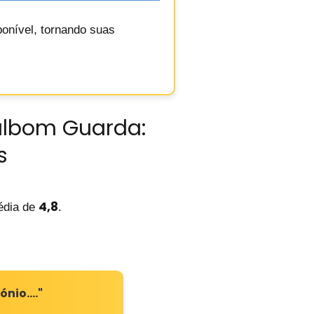
ponível, tornando suas
Valbom Guarda:
s
4,8
dia de
.
tónio.…"