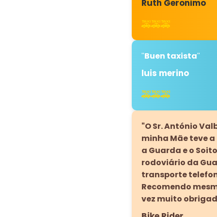
Ruth Geronimo
🚕🚕🚕
Buen taxista
"
"
luis merino
🚕🚕🚕
"O Sr. António Va
minha Mãe teve a c
a Guarda e o Soito
rodoviário da Gu
transporte telefo
Recomendo mesmo 
vez muito obrigado
Bike Rider