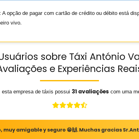
: A opção de pagar com cartão de crédito ou débito está dis
iro vivo.
Usuários sobre Táxi António 
Avaliações e Experiências Reai
31 avaliações
 esta empresa de táxis possui
com uma mé
o, muy amigable y seguro 😁🙌. Muchas gracias Sr.An