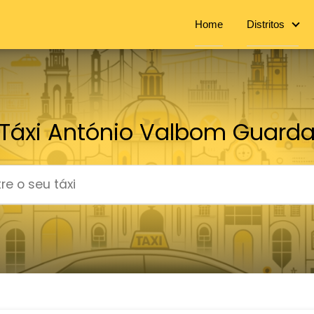
Home
Distritos
Táxi António Valbom Guard