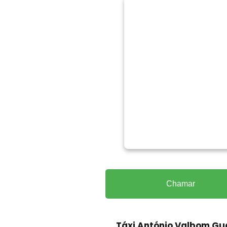
Chamar
Táxi António Valbom Gu