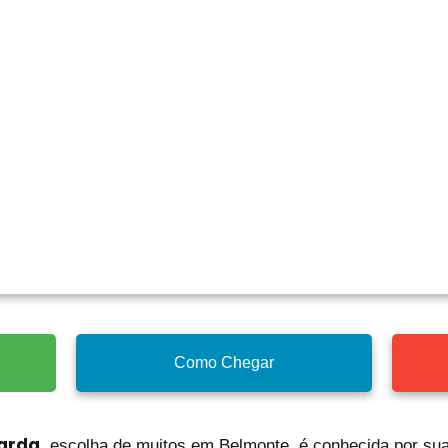
Como Chegar
arda
, escolha de muitos em Belmonte, é conhecida por sua