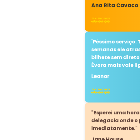
Ana Rita Cavaco
🚕🚕🚕
"
Péssimo serviço.
semanas ele atras
bilhete sem diret
Évora mais vale l
Leonor
🚕🚕🚕
"Esperei uma hora
delegacia onde o p
imediatamente."
Jane House