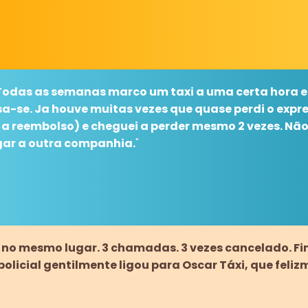
 Todas as semanas marco um taxi a uma certa hora e
a-se. Ja houve muitas vezes que quase perdi o expres
o a reembolso) e cheguei a perder mesmo 2 vezes. N
igar a outra companhia.
"
 no mesmo lugar. 3 chamadas. 3 vezes cancelado. Fi
olicial gentilmente ligou para Oscar Táxi, que feliz