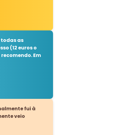
 todas as
so (12 euros o
ão recomendo. Em
nalmente fui à
mente veio