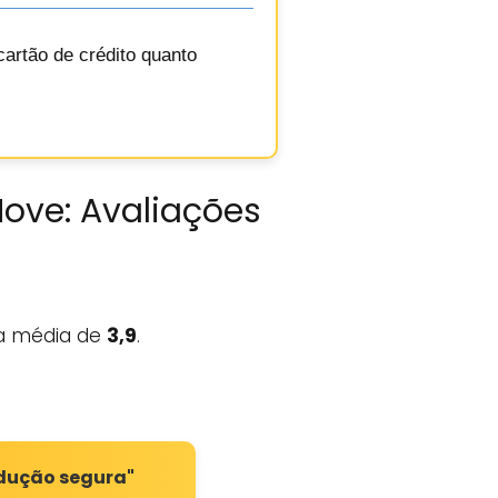
artão de crédito quanto
Move: Avaliações
 média de
3,9
.
ndução segura"