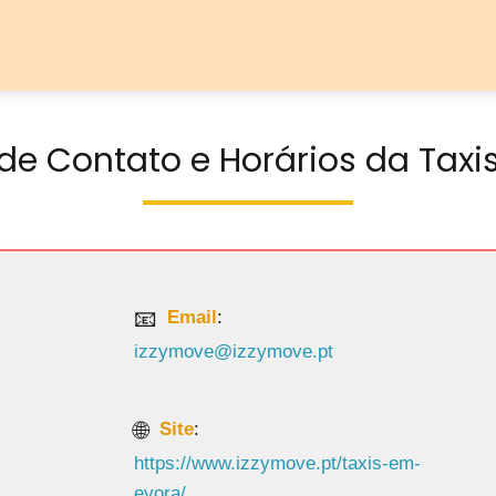
de Contato e Horários da Taxis
Email
:
izzymove@izzymove.pt
Site
:
https://www.izzymove.pt/taxis-em-
evora/