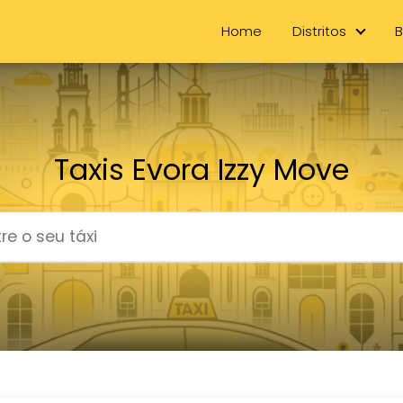
Home
Distritos
B
Taxis Evora Izzy Move