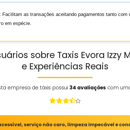
: Facilitam as transações aceitando pagamentos tanto com c
iro em espécie.
uários sobre Taxis Evora Izzy 
e Experiências Reais
sta empresa de táxis possui
34 avaliações
com uma
cessível, serviço não caro, limpeza impecável e co