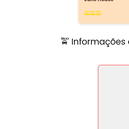
🚕🚕🚕
🚖 Informações 