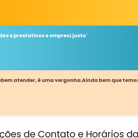
os e prestativos e ompreci.justo
"
abem atender, é uma vergonha.Ainda bem que temos
ções de Contato e Horários da