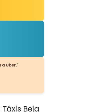
 a Uber."
 Táxis Beja