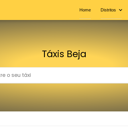
Home
Distritos
Táxis Beja