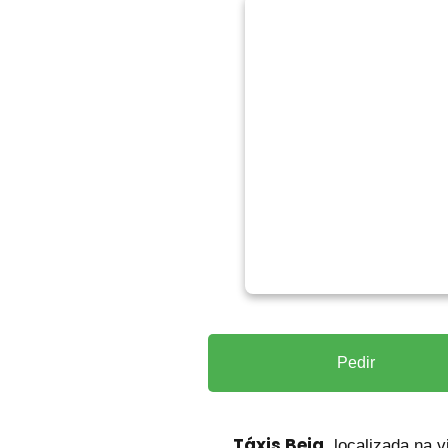
Pedir
Táxis Beja
, localizada na 