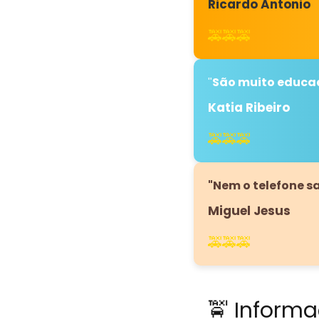
Ricardo Antonio
🚕🚕🚕
São muito educad
"
Katia Ribeiro
🚕🚕🚕
"Nem o telefone s
Miguel Jesus
🚕🚕🚕
🚖 Informa