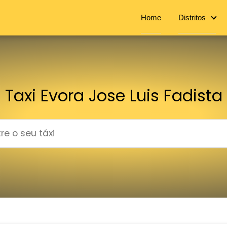
Home
Distritos
Taxi Evora Jose Luis Fadista