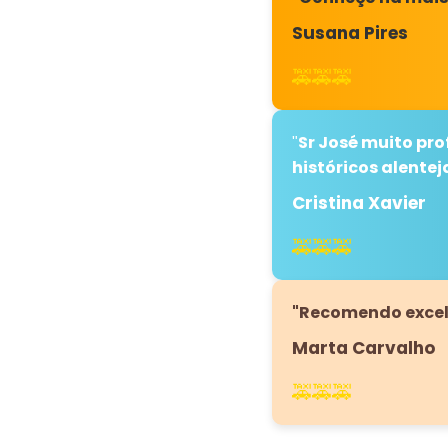
Susana Pires
🚕🚕🚕
Sr José muito pro
"
históricos alent
Cristina Xavier
🚕🚕🚕
"Recomendo excele
Marta Carvalho
🚕🚕🚕