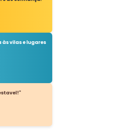
 às vilas e lugares
stavel!"