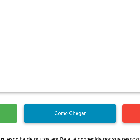
Como Chegar
ta
, escolha de muitos em Beja, é conhecida por sua respost