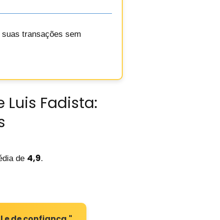
do suas transações sem
 Luis Fadista:
s
4,9
dia de
.
l e de confiança."