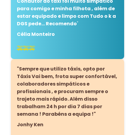
Condutor do táxi foi muito simpático
para comigo e minha filhota , além de
estar equipado e limpo com Tudo o k a
DGS pede... Recomendo
"
Célia Monteiro
🚕🚕🚕
"Sempre que utilizo táxis, opto por
Táxis Vai bem, frota super confortável,
colaboradores simpáticos e
profissionais , e procuram sempre o
trajeto mais rápido. Além disso
trabalham 24 h por dia 7 dias por
semana ! Parabéns a equipa !"
Jonhy Ken