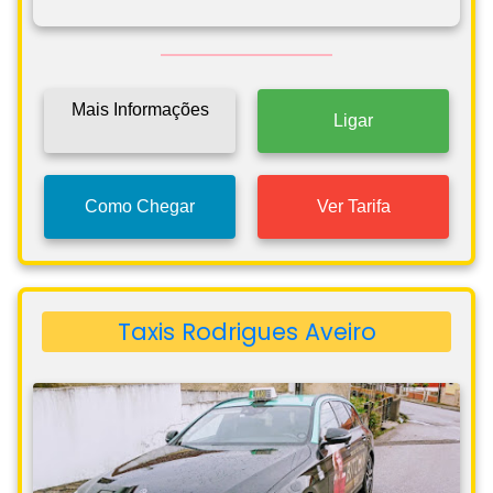
Mais Informações
Ligar
Como Chegar
Ver Tarifa
Taxis Rodrigues Aveiro