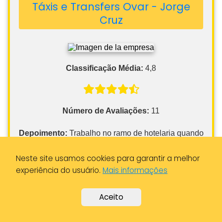
Classificação Média:
4,8
Número de Avaliações:
11
Depoimento:
Trabalho no ramo de hotelaria quando
preciso de chamar para um hóspede geralmente são
os únicos que costumam atender e aceitar fazer o
serviço são rápidos e o pessoal são muito simpáticos
Neste site usamos cookies para garantir a melhor
experiência do usuário.
Mais informações
Informações de Contato
Aceito
Endereço:
Praceta Belmiro Adelino 7, 3880-014 Ovar,