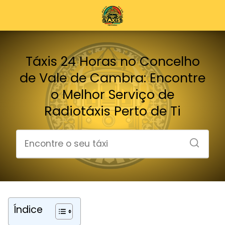
Táxis 24 Horas no Concelho
de Vale de Cambra: Encontre
o Melhor Serviço de
Radiotáxis Perto de Ti
Índice