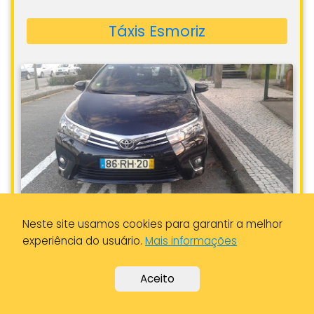
Classificação Média:
4,2
Neste site usamos cookies para garantir a melhor
experiência do usuário.
Mais informações
Número de Avaliações:
32
Aceito
Depoimento:
Al acercarnos a nuestro destino
pudimos observar que había trafico, estábamos a 2