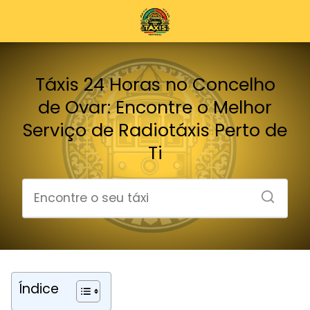
Táxis 24 Horas no Concelho
de Ovar: Encontre o Melhor
Serviço de Radiotáxis Perto de
Ti
Índice