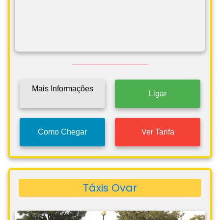
Mais Informações
Ligar
Como Chegar
Ver Tarifa
Táxis Ovar