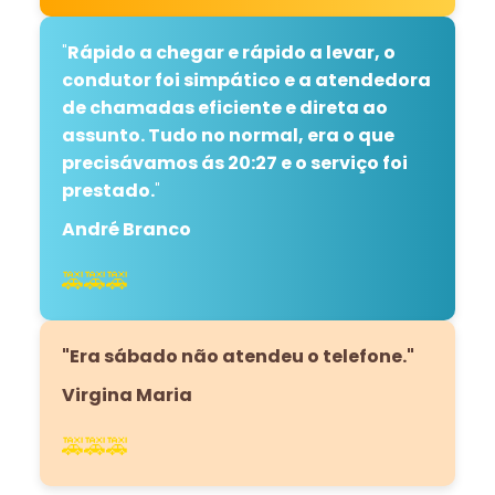
"
Rápido a chegar e rápido a levar, o
condutor foi simpático e a atendedora
de chamadas eficiente e direta ao
assunto. Tudo no normal, era o que
precisávamos ás 20:27 e o serviço foi
prestado.
"
André Branco
🚕🚕🚕
"Era sábado não atendeu o telefone."
Virgina Maria
🚕🚕🚕