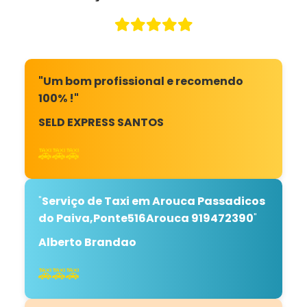
"Um bom profissional e recomendo
100% !"
SELD EXPRESS SANTOS
🚕🚕🚕
"
Serviço de Taxi em Arouca Passadicos
do Paiva,Ponte516Arouca 919472390
"
Alberto Brandao
🚕🚕🚕