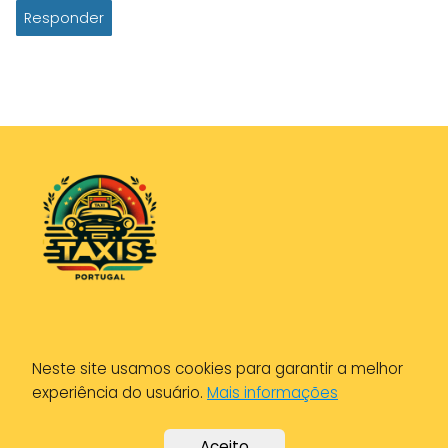
Responder
Política de Privacidade
Neste site usamos cookies para garantir a melhor
Política de Cookies
experiência do usuário.
Mais informações
Aviso Legal
Aceito