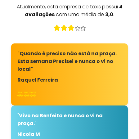
Atualmente, esta empresa de táxis possui
4
avaliações
com uma média de
3,0
.
"Quando é preciso não está na praça.
Esta semana Precisei e nunca o vi no
local"
Raquel Ferreira
🚕🚕🚕
"
Vivo na Benfeita e nunca o vi na
praça.
"
Nicola M