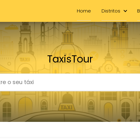
Home
Distritos
B
TaxisTour