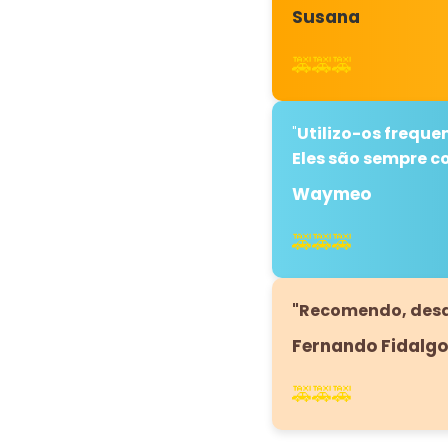
Susana
🚕🚕🚕
"
Utilizo-os freque
Eles são sempre con
Waymeo
🚕🚕🚕
"Recomendo, desde
Fernando Fidalgo
🚕🚕🚕