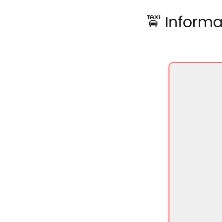
🚖 Inform