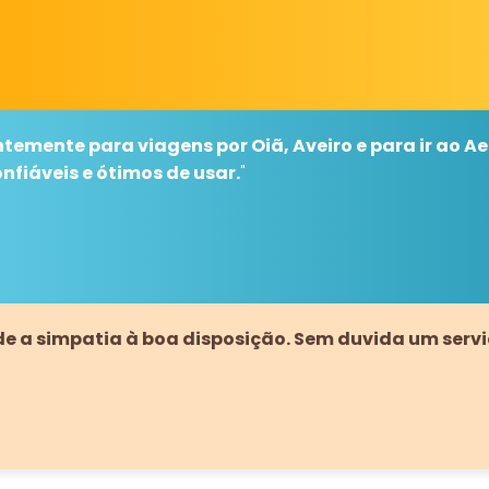
ntemente para viagens por Oiã, Aveiro e para ir ao Ae
fiáveis ​​e ótimos de usar.
"
 a simpatia à boa disposição. Sem duvida um serviç