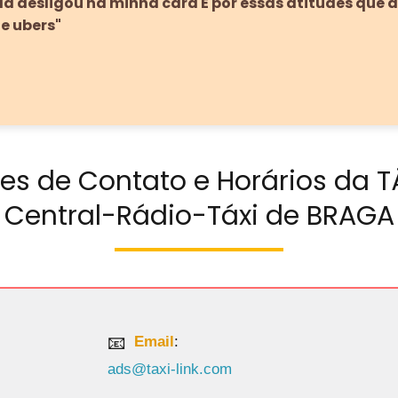
nda desligou na minha cara É por essas atitudes que 
e ubers"
es de Contato e Horários da 
Central-Rádio-Táxi de BRAGA
Email
:
ads@taxi-link.com