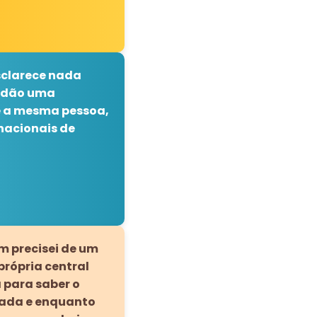
sclarece nada
ó dão uma
re a mesma pessoa,
nacionais de
m precisei de um
própria central
 para saber o
cada e enquanto