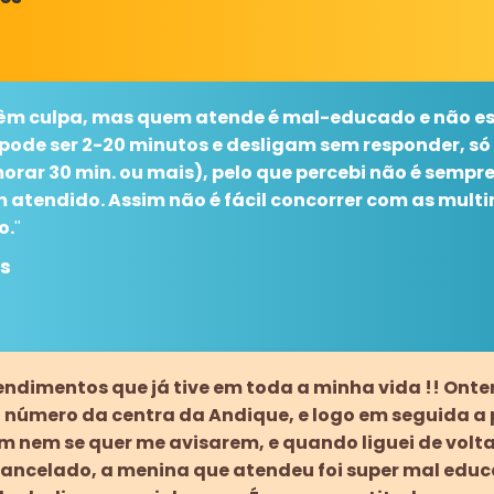
têm culpa, mas quem atende é mal-educado e não e
pode ser 2-20 minutos e desligam sem responder, s
orar 30 min. ou mais), pelo que percebi não é semp
 atendido. Assim não é fácil concorrer com as multi
o.
"
os
endimentos que já tive em toda a minha vida !! Onte
 o número da centra da Andique, e logo em seguida a 
em nem se quer me avisarem, e quando liguei de volta
cancelado, a menina que atendeu foi super mal edu