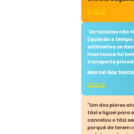
🚕🚕🚕
Os taxistas não 
"
(quando o tempo 
estimativa se dem
mas nunca fui bem
transporte privad
Marcel dos Sant
🚕🚕🚕
"Um dos piores at
táxi e liguei para
cancelou o táxi s
porquê de terem 