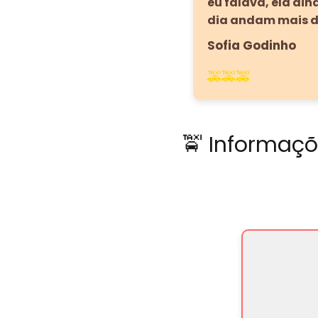
eu falava, ela ai
dia andam mais d
Sofia Godinho
🚕🚕🚕
🚖 Informaçõ