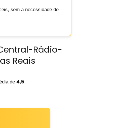
áceis, sem a necessidade de
Central-Rádio-
ias Reais
4,5
dia de
.