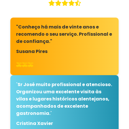
"Conheço há mais de vinte anos e
recomendo o seu serviço. Profissional e
de confiança."
Susana Pires
🚕🚕🚕
"
Sr José muito profissional e atencioso.
Organizou uma excelente visita às
vilas e lugares históricos alentejanos,
acompanhados de excelente
gastronomia.
"
Cristina Xavier