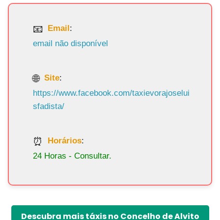
Email
:
email não disponível
Site
:
https://www.facebook.com/taxievorajoselui
sfadista/
Horários
:
24 Horas - Consultar.
Descubra mais táxis no Concelho de Alvito