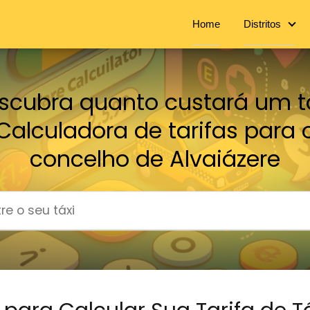
Home
Distritos
scubra quanto custará um tá
Calculadora de tarifas para 
concelho de Alvaiázere