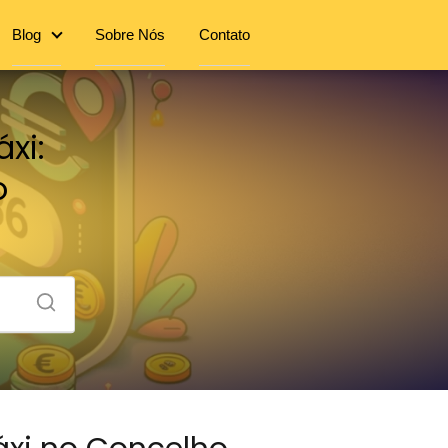
Blog
Sobre Nós
Contato
xi:
o