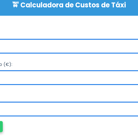
o (€):
gem