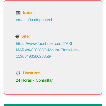
Email
:
email não disponível
Site
:
https://www.facebook.com/TAXI-
MARV%C3%83O-Moura-Pires-Lda-
1536849056628856/
Horários
:
24 Horas - Consultar.