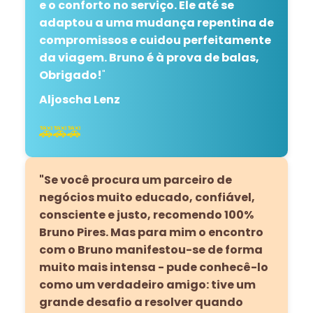
e o conforto no serviço. Ele até se
adaptou a uma mudança repentina de
compromissos e cuidou perfeitamente
da viagem. Bruno é à prova de balas,
Obrigado!
"
Aljoscha Lenz
🚕🚕🚕
"Se você procura um parceiro de
negócios muito educado, confiável,
consciente e justo, recomendo 100%
Bruno Pires. Mas para mim o encontro
com o Bruno manifestou-se de forma
muito mais intensa - pude conhecê-lo
como um verdadeiro amigo: tive um
grande desafio a resolver quando