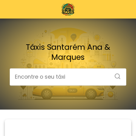
Táxis Santarém Ana &
Marques