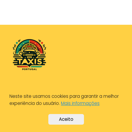
Política de Privacidade
Neste site usamos cookies para garantir a melhor
Política de Cookies
experiência do usuário.
Mais informações
Aviso Legal
Aceito