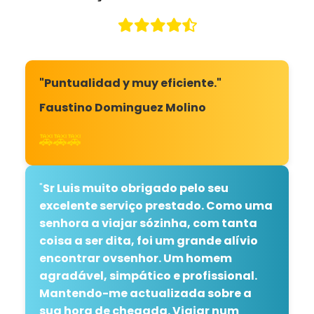
"Puntualidad y muy eficiente."
Faustino Dominguez Molino
🚕🚕🚕
"
Sr Luis muito obrigado pelo seu
excelente serviço prestado. Como uma
senhora a viajar sózinha, com tanta
coisa a ser dita, foi um grande alívio
encontrar ovsenhor. Um homem
agradável, simpático e profissional.
Mantendo-me actualizada sobre a
sua hora de chegada. Viajar num