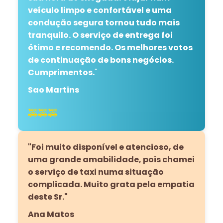
veículo limpo e confortável e uma
condução segura tornou tudo mais
tranquilo. O serviço de entrega foi
ótimo e recomendo. Os melhores votos
de continuação de bons negócios.
Cumprimentos.
"
Sao Martins
🚕🚕🚕
"Foi muito disponível e atencioso, de
uma grande amabilidade, pois chamei
o serviço de taxi numa situação
complicada. Muito grata pela empatia
deste Sr."
Ana Matos