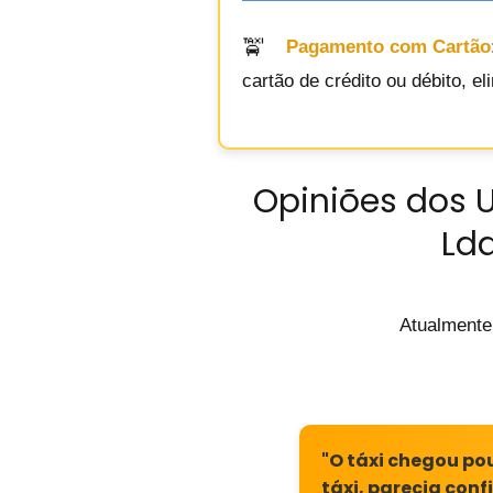
Pagamento com Cartão
cartão de crédito ou débito, e
Opiniões dos U
Lda
Atualmente
"O táxi chegou p
táxi, parecia conf