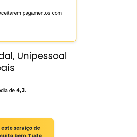
 aceitarem pagamentos com
dal, Unipessoal
eais
4,3
dia de
.
este serviço de
s muito bem. Tudo