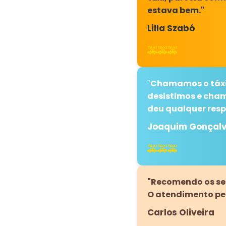
estava bem."
Lilla Szabó
🚕🚕🚕
Chamamos o táxi 
"
desistimos e cha
deu qualquer resp
Joaquim Gonçal
🚕🚕🚕
"Recomendo os ser
O atendimento pe
Carlos Oliveira