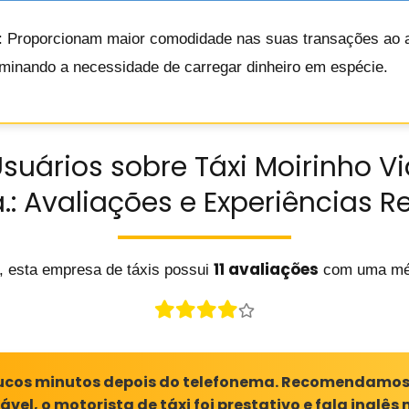
: Proporcionam maior comodidade nas suas transações ao
liminando a necessidade de carregar dinheiro em espécie.
suários sobre Táxi Moirinho Vi
.: Avaliações e Experiências R
11 avaliações
, esta empresa de táxis possui
com uma mé
oucos minutos depois do telefonema. Recomendamos 
iável, o motorista de táxi foi prestativo e fala inglê