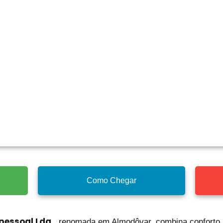
Como Chegar
ipessoal Lda.
, renomada em Almodôvar, combina conforto, 