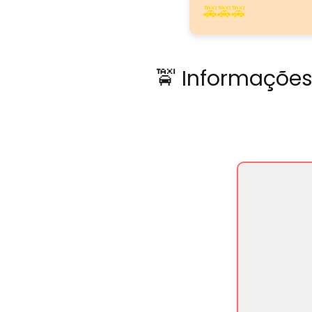
🚕🚕🚕
🚖 Informações 