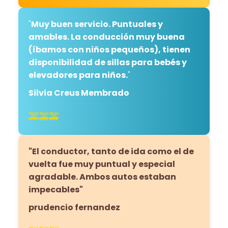
"
Muy buen servicio. Puntuales y
amables. La conducción muy buena
(íbamos con niños pequeños), tienen
disponibilidad de sillas para bebés y
elevadores para niños.
"
Silvia Creus Membrado
🚕🚕🚕
"El conductor, tanto de ida como el de
vuelta fue muy puntual y especial
agradable. Ambos autos estaban
impecables"
prudencio fernandez