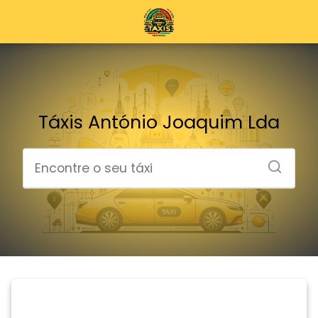
Táxis António Joaquim Lda