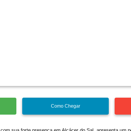
Como Chegar
 com sua forte presença em Alcácer do Sal, apresenta um po