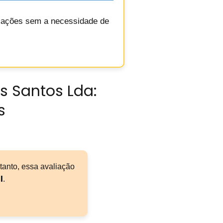
ransações sem a necessidade de
s Santos Lda:
s
tanto, essa avaliação
l
.