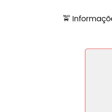
🚖 Informaçõ