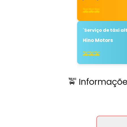
🚕🚕🚕
"
Serviço de táxi 
Hino Motors
🚕🚕🚕
🚖 Informaçõe