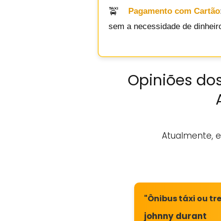
Pagamento com Cartão
sem a necessidade de dinheiro
Opiniões dos
Atualmente, e
"Ônibus táxi ou tr
johnny durant