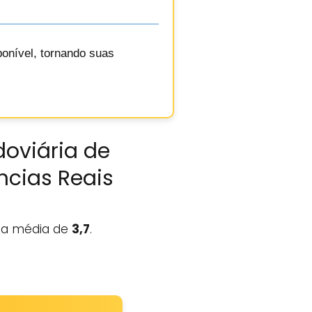
ponível, tornando suas
doviária de
ncias Reais
a média de
3,7
.