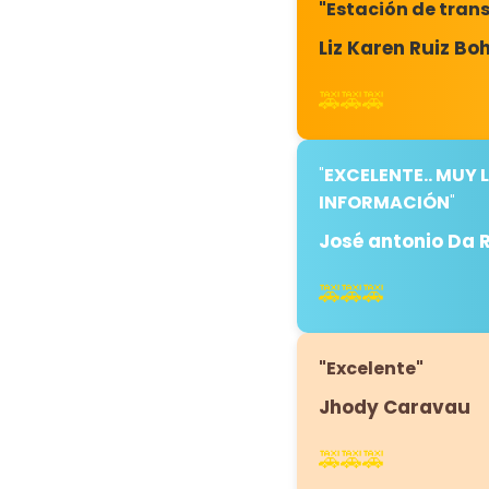
"Estación de trans
Liz Karen Ruiz Bo
🚕🚕🚕
"
EXCELENTE.. MUY
INFORMACIÓN
"
José antonio Da 
🚕🚕🚕
"Excelente"
Jhody Caravau
🚕🚕🚕