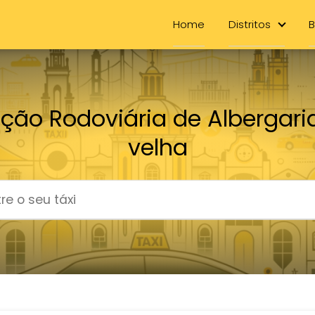
Home
Distritos
B
ação Rodoviária de Albergari
velha