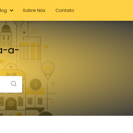
log
Sobre Nós
Contato
a-a-