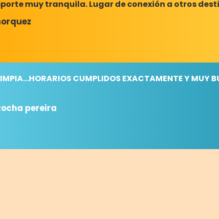
porte muy tranquila. Lugar de conexión a otros desti
horquez
 LIMPIA...HORARIOS CUMPLIDOS EXACTAMENTE Y MUY B
Rocha pereira