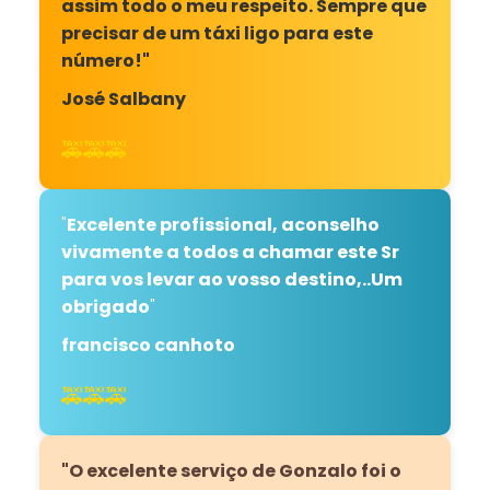
assim todo o meu respeito. Sempre que
precisar de um táxi ligo para este
número!"
José Salbany
🚕🚕🚕
"
Excelente profissional, aconselho
vivamente a todos a chamar este Sr
para vos levar ao vosso destino,..Um
obrigado
"
francisco canhoto
🚕🚕🚕
"O excelente serviço de Gonzalo foi o