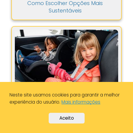
Como Escolher Opções Mais
Sustentáveis
Neste site usamos cookies para garantir a melhor
experiência do usuário.
Mais informações
Serviços de Táxi para Famílias com
Crianças: Adaptações para Conforto
Aceito
e Segurança