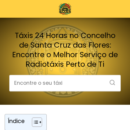
Táxis 24 Horas no Concelho
de Santa Cruz das Flores:
Encontre o Melhor Serviço de
Radiotáxis Perto de Ti
Índice