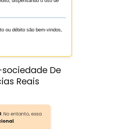
ébito, dispensando o uso de
to ou débito são bem-vindos,
a-sociedade De
cias Reais
0
. No entanto, essa
cional
.