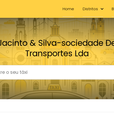
Home
Distritos
B
Jacinto & Silva-sociedade D
Transportes Lda