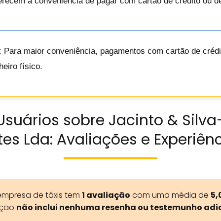
erecem a conveniência de pagar com cartão de crédito ou d
: Para maior conveniência, pagamentos com cartão de crédi
eiro físico.
Usuários sobre Jacinto & Silv
es Lda: Avaliações e Experiên
empresa de táxis tem
1 avaliação
com uma média de
5,
ação
não inclui nenhuma resenha ou testemunho adi