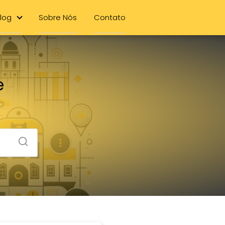
log
Sobre Nós
Contato
e