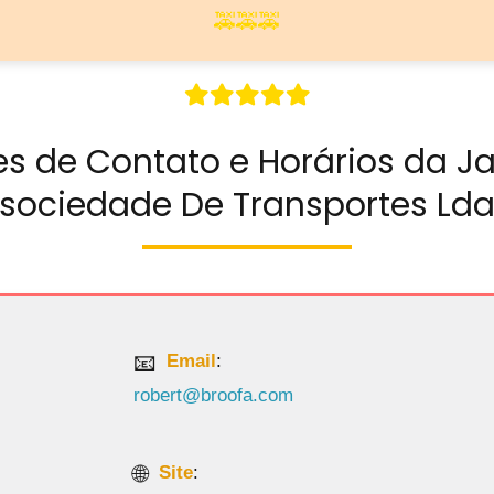
🚕🚕🚕
s de Contato e Horários da Ja
sociedade De Transportes Ld
Email
:
robert@broofa.com
Site
: