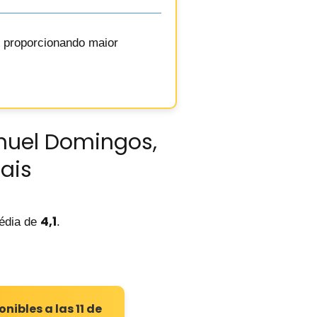
, proporcionando maior
anuel Domingos,
ais
4,1
dia de
.
ibles a las 11 de