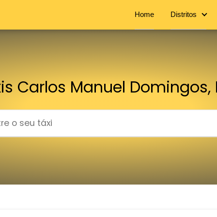
Home
Distritos
is Carlos Manuel Domingos,