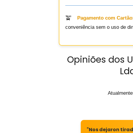
Pagamento com Cartão
conveniência sem o uso de di
Opiniões dos U
Ld
Atualmente
"Nos dejaron tirad