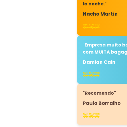
la noche."
Nacho Martín
🚕🚕🚕
Empresa muito bo
"
com MUITA bagag
Damian Cain
🚕🚕🚕
"Recomendo"
Paulo Borralho
🚕🚕🚕