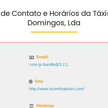
 de Contato e Horários da Táxi
Domingos, Lda
Email
:
core-js-bundle@3.2.1
Site
:
http://www.vicentinatours.com/
Horários
: