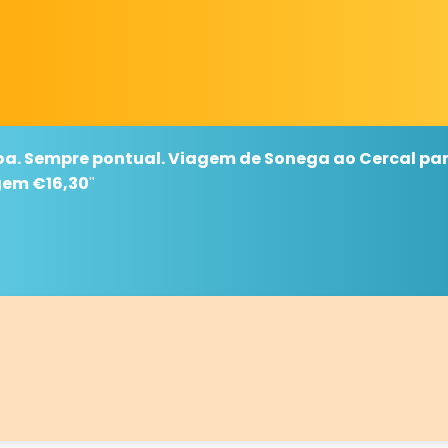
a. Sempre pontual. Viagem de Sonega ao Cercal par
em €16,30
"